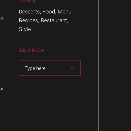
TAGS
Desserts
Food
Menu
re
Recipes
Restaurant
Style
SEARCH
Search
for:
re