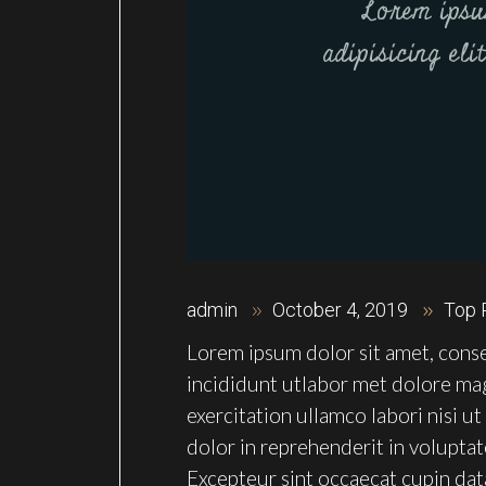
Lorem ipsu
adipisicing eli
admin
October 4, 2019
Top 
Lorem ipsum dolor sit amet, conse
incididunt utlabor met dolore ma
exercitation ullamco labori nisi 
dolor in reprehenderit in voluptate
Excepteur sint occaecat cupin dat