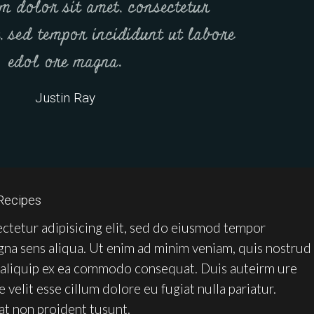
m dolor sit amet, consectetur
t, sed tempor incididunt ut labore
edol ore magna.
Justin Ray
Recipes
ctetur adipisicing elit, sed do eiusmod tempor
gna sens aliqua. Ut enim ad minim veniam, quis nostrud
ut aliquip ex ea commodo consequat. Duis auteirm ure
 velit esse cillum dolore eu fugiat nulla pariatur.
at non proident tusunt.