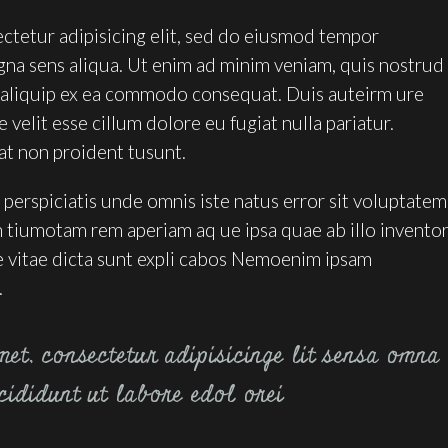
ctetur adipisicing elit, sed do eiusmod tempor
gna sens aliqua. Ut enim ad minim veniam, quis nostrud
ut aliquip ex ea commodo consequat. Duis auteirm ure
 velit esse cillum dolore eu fugiat nulla pariatur.
at non proident tusunt.
 perspiciatis unde omnis iste natus error sit voluptatem
tiumotam rem aperiam aq ue ipsa quae ab illo invento
ae vitae dicta sunt expli cabos Nemoenim ipsam
.
et, consectetur adipisicinge lit sensa omna
cididunt ut labore edol orei