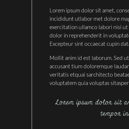
Lorem ipsum dolor sit amet, conse
incididunt utlabor met dolore ma
exercitation ullamco labori nisi 
dolor in reprehenderit in voluptate
Excepteur sint occaecat cupin dat
Mollit anim id est laborum. Sed ut
accusant tium doloremque laudan 
veritatis etquai sarchitecto beat
voluptatem quia voluptas sitasper
Lorem ipsum dolor sit am
tempor in